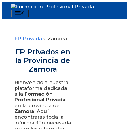
Saltar
al
Menú
contenido
FP Privada
»
Zamora
FP Privados en
la Provincia de
Zamora
Bienvenido a nuestra
plataforma dedicada
a la
Formación
Profesional Privada
en la provincia de
Zamora
. Aquí
encontrarás toda la
información necesaria
sobre los diferentes