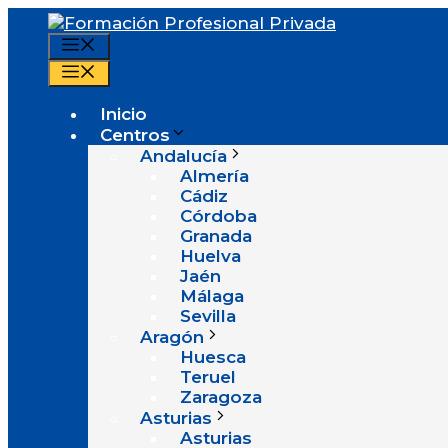
Saltar
al
Menú
contenido
Menú
Inicio
Centros
Andalucía
Almería
Cádiz
Córdoba
Granada
Huelva
Jaén
Málaga
Sevilla
Aragón
Huesca
Teruel
Zaragoza
Asturias
Asturias