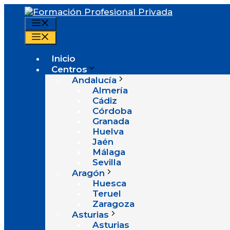
Saltar
al
Menú
contenido
Menú
Inicio
Centros
Andalucía
Almería
Cádiz
Córdoba
Granada
Huelva
Jaén
Málaga
Sevilla
Aragón
Huesca
Teruel
Zaragoza
Asturias
Asturias