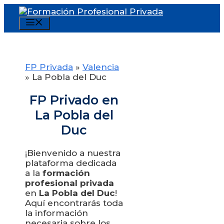
Saltar
al
Menú
contenido
FP Privada
»
Valencia
»
La Pobla del Duc
FP Privado en
La Pobla del
Duc
¡Bienvenido a nuestra
plataforma dedicada
a la
formación
profesional privada
en
La Pobla del Duc
!
Aquí encontrarás toda
la información
necesaria sobre los