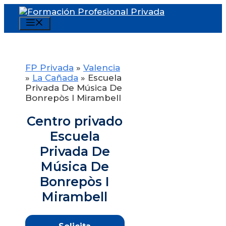
Saltar
al
Menú
contenido
FP Privada
»
Valencia
»
La Cañada
»
Escuela
Privada De Música De
Bonrepòs I Mirambell
Centro privado
Escuela
Privada De
Música De
Bonrepòs I
Mirambell