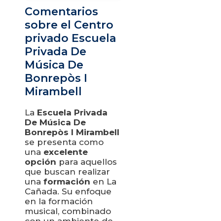
Comentarios
sobre el Centro
privado Escuela
Privada De
Música De
Bonrepòs I
Mirambell
La
Escuela Privada
De Música De
Bonrepòs I Mirambell
se presenta como
una
excelente
opción
para aquellos
que buscan realizar
una
formación
en La
Cañada. Su enfoque
en la formación
musical, combinado
con un ambiente de