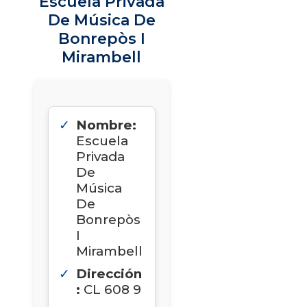
Escuela Privada
De Música De
Bonrepòs I
Mirambell
Nombre:
Escuela
Privada
De
Música
De
Bonrepòs
I
Mirambell
Dirección
:
CL 608 9