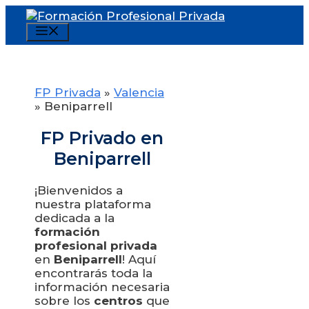
Saltar
al
Menú
contenido
FP Privada
»
Valencia
»
Beniparrell
FP Privado en
Beniparrell
¡Bienvenidos a
nuestra plataforma
dedicada a la
formación
profesional privada
en
Beniparrell
! Aquí
encontrarás toda la
información necesaria
sobre los
centros
que