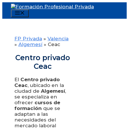
Saltar
al
Menú
contenido
FP Privada
»
Valencia
»
Algemesí
»
Ceac
Centro privado
Ceac
El
Centro privado
Ceac
, ubicado en la
ciudad de
Algemesí
,
se especializa en
ofrecer
cursos de
formación
que se
adaptan a las
necesidades del
mercado laboral