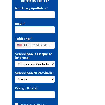
centros de FP
Nombre y Apellidos:
*
Email:
*
Teléfono:
*
+1
Selecciona la FP que te
interesa:
Selecciona tu Provincia:
Código Postal:
Acepto la
Política de