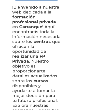
comunicar los datos al centro
de formación correspondiente
¡Bienvenido a nuestra
para que pueda contactar e
web dedicada a la
informar por teléfono, correo
electrónico, SMS, WhatsApp u
formación
otros medios electrónicos
profesional privada
equivalentes.
Legitimación:
Consentimiento
en
Carranque
! Aquí
del interesado.
encontrarás toda la
Destinatarios:
Centros de
formación profesional, escuelas
información necesaria
de negocios, universidades o
sobre los
centros formativos privados y/o
centros
que
públicos que impartan la
ofrecen la
formación solicitada.
Derechos:
Acceder, rectificar y
oportunidad de
suprimir los datos, así como
realizar una FP
otros derechos, como se explica
en la información adicional.
Privada
. Nuestro
Información adicional:
objetivo es
Puede consultar la información
detallada en nuestra
Política de
proporcionarte
Privacidad
.
detalles actualizados
sobre los
cursos
disponibles y
ayudarte a tomar la
mejor decisión para
tu futuro profesional.
Explora nuestras