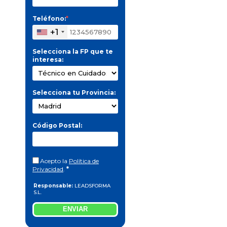
Teléfono:
*
+1
Selecciona la FP que te
interesa:
Selecciona tu Provincia:
Código Postal:
Acepto la
Política de
Privacidad
.
*
Responsable:
LEADSFORMA
S.L.
Finalidad:
Gestionar la
solicitud de información sobre
ENVIAR
la formación indicada, enviar
información relacionada con la
formación solicitada y