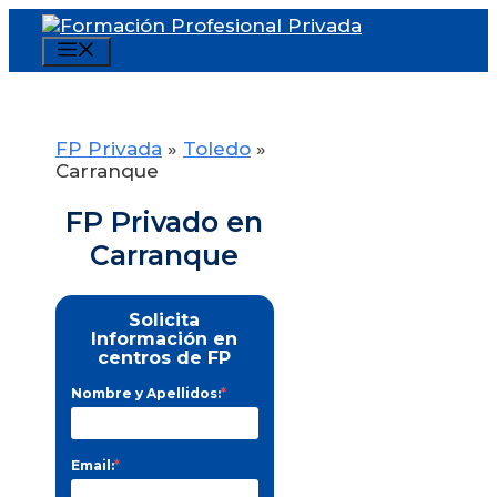
Saltar
al
Menú
contenido
FP Privada
»
Toledo
»
Carranque
FP Privado en
Carranque
Solicita
Información en
centros de FP
Nombre y Apellidos:
*
Email:
*