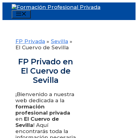
Saltar
al
Menú
contenido
FP Privada
»
Sevilla
»
El Cuervo de Sevilla
FP Privado en
El Cuervo de
Sevilla
¡Bienvenido a nuestra
web dedicada a la
formación
profesional privada
en
El Cuervo de
Sevilla
! Aquí
encontrarás toda la
información necesaria