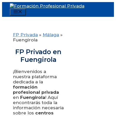
Saltar
al
Menú
contenido
FP Privada
»
Málaga
»
Fuengirola
FP Privado en
Fuengirola
¡Bienvenidos a
nuestra plataforma
dedicada a la
formación
profesional privada
en
Fuengirola
! Aquí
encontrarás toda la
información necesaria
sobre los
centros