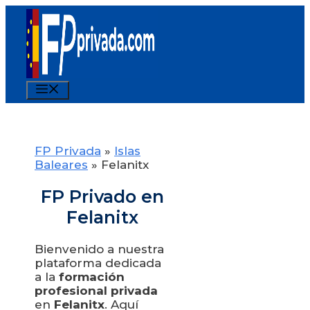
Saltar
al
contenido
Menú
FP Privada
»
Islas
Baleares
»
Felanitx
FP Privado en
Felanitx
Bienvenido a nuestra
plataforma dedicada
a la
formación
profesional privada
en
Felanitx
. Aquí