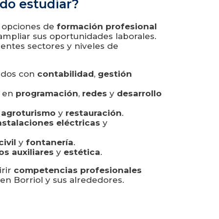
do estudiar?
as opciones de
formación profesional
ampliar sus oportunidades laborales.
entes sectores y niveles de
nados con
contabilidad
,
gestión
n en
programación
,
redes
y
desarrollo
,
agroturismo
y
restauración
.
nstalaciones eléctricas
y
civil
y
fontanería
.
s auxiliares
y
estética
.
irir
competencias profesionales
n Borriol y sus alrededores.