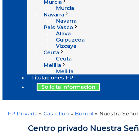
Murcia
Murcia
Navarra
Navarra
País Vasco
Álava
Guipuzcoa
Vizcaya
Ceuta
Ceuta
Melilla
Melilla
Titulaciones FP
Solicita información
FP Privada
»
Castellón
»
Borriol
»
Nuestra Señor
Centro privado Nuestra Señ