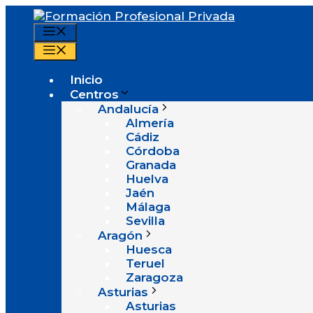
Saltar
al
Menú
contenido
Menú
Inicio
Centros
Andalucía
Almería
Cádiz
Córdoba
Granada
Huelva
Jaén
Málaga
Sevilla
Aragón
Huesca
Teruel
Zaragoza
Asturias
Asturias