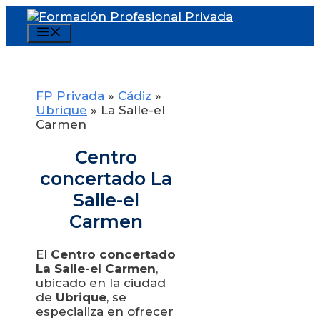
Saltar
al
Menú
contenido
FP Privada
»
Cádiz
»
Ubrique
»
La Salle-el
Carmen
Centro
concertado La
Salle-el
Carmen
El
Centro concertado
La Salle-el Carmen
,
ubicado en la ciudad
de
Ubrique
, se
especializa en ofrecer