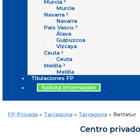
Murcia
Murcia
Navarra
Navarra
País Vasco
Álava
Guipuzcoa
Vizcaya
Ceuta
Ceuta
Melilla
Melilla
Titulaciones FP
Solicita información
FP Privada
»
Tarragona
»
Tarragona
»
Bettatur
Centro privado