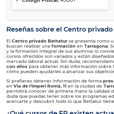
Código Postal:
43001
Reseñas sobre el Centro privado
El
Centro privado Bettatur
se presenta como 
buscan realizar una
formación
en
Tarragona
. 
y la formación integral de sus alumnos lo convie
cursos ofrecidos son variados y están diseñados
mercado laboral actual. Sin duda, recomendam
con ellos
para obtener más información sobre la
cómo pueden ayudarles a alcanzar sus objetivos
Si prefieres obtener información de forma
pres
en
Via de l’Imperi Romà, 11
en la ciudad de
Tarr
permitirá conocer de primera mano la calidad d
duda que puedas tener sobre los programas ed
acercarte y descubrir todo lo que Bettatur tiene
¿Qué cursos de FP existen actu