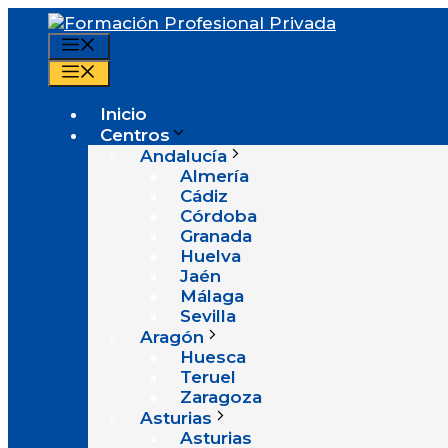
Saltar
al
Menú
contenido
Menú
Inicio
Centros
Andalucía
Almería
Cádiz
Córdoba
Granada
Huelva
Jaén
Málaga
Sevilla
Aragón
Huesca
Teruel
Zaragoza
Asturias
Asturias